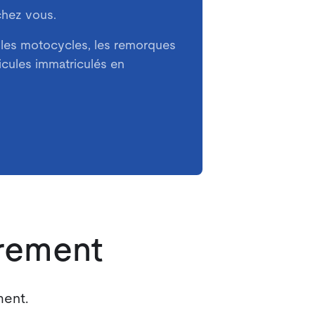
chez vous.
 les motocycles, les remorques
hicules immatriculés en
trement
ment.