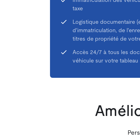
Immatriculation des véhicu
taxe
Logistique documentaire (
d'immatriculation, de l'enr
titres de propriété de votr
Accès 24/7 à tous les do
véhicule sur votre tableau
Amélio
Pers