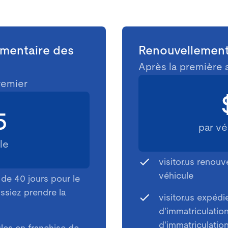
émentaire des
Renouvellement
Après la première
remier
5
par vé
le
visitor.us renouv
véhicule
de 40 jours pour le
ssiez prendre la
visitor.us expéd
d'immatriculation
d'immatriculation