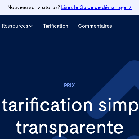
Nouveau sur visitor.us?
Lisez le
Guide de démarrage →
Ressources
Tarification
Commentaires
PRIX
tarification simp
transparente