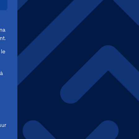
ana
nt.
 le
 à
sur