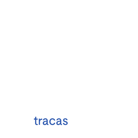
Posséder une voiture
aux États-Unis
‍Sans
tracas