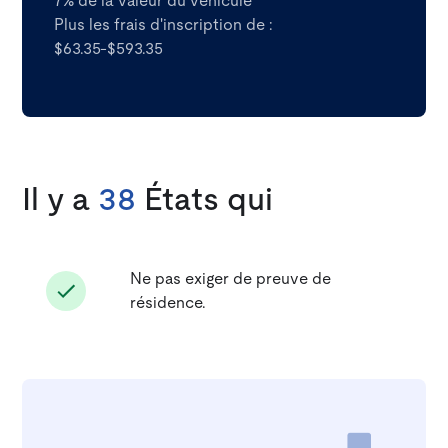
7% de la valeur du véhicule
Plus les frais d'inscription de :
$63.35-$593.35
Il y a
38
États qui
Ne pas exiger de preuve de
résidence.