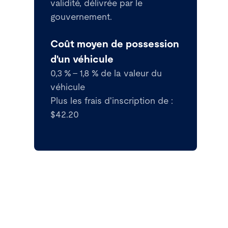
validité, délivrée par le
gouvernement.
Coût moyen de possession
d'un véhicule
0,3 % - 1,8 % de la valeur du
véhicule
Plus les frais d'inscription de :
$42.20